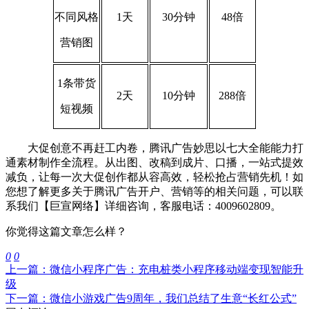
不同风格
1天
30分钟
48倍
营销图
1条带货
2天
10分钟
288倍
短视频
大促创意不再赶工内卷，腾讯广告妙思以七大全能能力打
通素材制作全流程。从出图、改稿到成片、口播，一站式提效
减负，让每一次大促创作都从容高效，轻松抢占营销先机！如
您想了解更多关于腾讯广告开户、营销等的相关问题，可以联
系我们【巨宣网络】
详细咨询
，客服电话：4009602809。
你觉得这篇文章怎么样？
0
0
上一篇：微信小程序广告：充电桩类小程序移动端变现智能升
级
下一篇：微信小游戏广告9周年，我们总结了生意“长红公式”