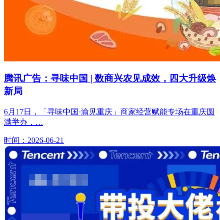
腾讯广告：寻味中国 | 数商兴农见成效，四大升级焕
新局
6月17日，「寻味中国·渝见重庆」商家经营赋能专场在重庆圆
满举办，…
时间：2026-06-21