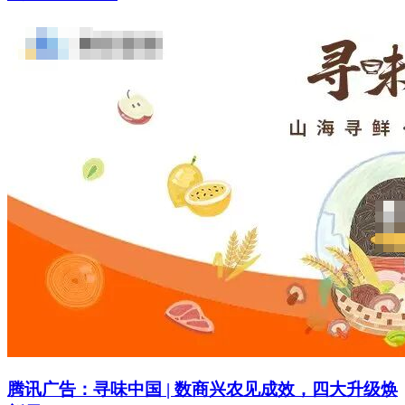
腾讯广告：寻味中国 | 数商兴农见成效，四大升级焕