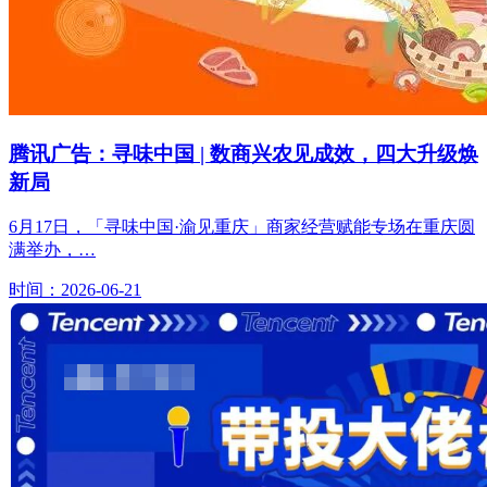
腾讯广告：寻味中国 | 数商兴农见成效，四大升级焕
新局
6月17日，「寻味中国·渝见重庆」商家经营赋能专场在重庆圆
满举办，…
时间：2026-06-21