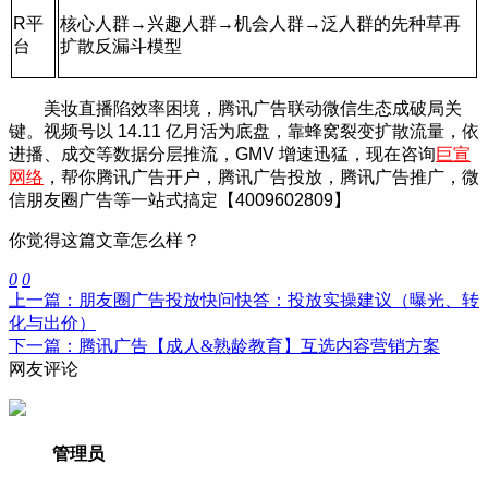
R平
核心人群→兴趣人群→机会人群→泛人群的先种草再
台
扩散反漏斗模型
美妆直播陷效率困境，腾讯广告联动微信生态成破局关
键。视频号以 14.11 亿月活为底盘，靠蜂窝裂变扩散流量，依
进播、成交等数据分层推流，GMV 增速迅猛，现在咨询
巨宣
网络
，帮你腾讯广告开户，腾讯广告投放，腾讯广告推广，微
信朋友圈广告等一站式搞定【4009602809】
你觉得这篇文章怎么样？
0
0
上一篇：朋友圈广告投放快问快答：投放实操建议（曝光、转
化与出价）
下一篇：腾讯广告【成人&熟龄教育】互选内容营销方案
网友评论
管理员