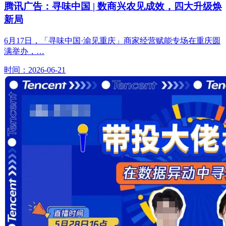
腾讯广告：寻味中国 | 数商兴农见成效，四大升级焕
新局
6月17日，「寻味中国·渝见重庆」商家经营赋能专场在重庆圆
满举办，…
时间：2026-06-21