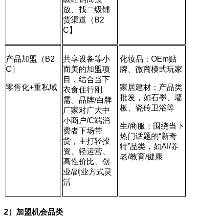
放、找二级铺
货渠道（B2
C】
产品加盟（B2
共享设备等小
化妆品：OEm贴
C］
而美的加盟项
牌、微商模式玩家
目，结合当下
零售化+重私域
家居建材：产品类
衣食住行刚
批发，如石墨、墙
需。品牌/白牌
板、瓷砖卫浴等
厂家对广大中
小商户/C端消
生/商服：围绕当下
费者下场带
热门话题的“新奇
货，主打轻投
特”品类，如AI/养
资、轻运营、
老/教育/健康
高性价比、创
业/副业方式灵
活
2）加盟机会品类