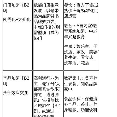
门店加盟〔B2
赋能门店生意
餐饮：资方下场/成
B]
发展，以销带
熟供应链/标准化门
品为品牌背书
店运营
刚需化+大众化
品牌效力强、
教育：A自习室/教
中/低门槛的刚
育系统加盟、中老
需型项目成为
年兴趣教育
热门
生服：娱乐室、干
洗店、家政、美容/
养生馆、零食店、
洗车店、花店
产品加盟【B2
高利润行业为
数码家电：美容养
B]
主，老字号/头
生设备、知名品牌
部新秀转型/拓
家电
头部效应突显
赛道，通过腾
食品饮料：保健滋
讯广告投放找
补产品、茶叶、养
区域独代【B2
身精酿、功能饮料
B]，或通过一
级经销商投