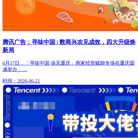
腾讯广告：寻味中国 | 数商兴农见成效，四大升级焕
新局
6月17日，「寻味中国·渝见重庆」商家经营赋能专场在重庆圆
满举办，…
时间：2026-06-21