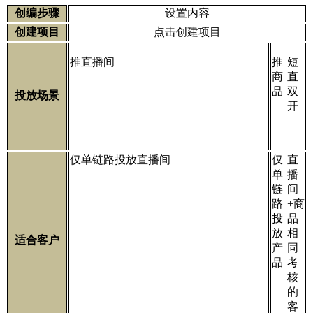
创编步骤
设置内容
创建项目
点击创建项目
推直播间
推
短
商
直
品
双
投放场景
开
仅单链路投放直播间
仅
直
单
播
链
间
路
+商
投
品
放
相
适合客户
产
同
品
考
核
的
客