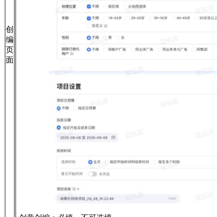
创
编
页
面