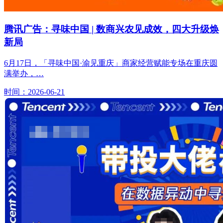
腾讯广告：寻味中国 | 数商兴农见成效，四大升级焕
新局
6月17日，「寻味中国·渝见重庆」商家经营赋能专场在重庆圆
满举办，…
时间：2026-06-21