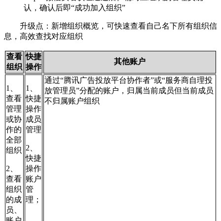
认，确认后即“成功加入组织”
升级点：新增组织概览，可快速查看自己名下所有组织信
息，高效查找对应组织
查看
快捷
其他账户
组织
操作
通过“腾讯广告投放平台协作者”或“服务
商自理投
1、
1、
放管理员”分配的账户，归属
当前成员但当前成员
查看
快捷
不归属账户组织
管理
操作
或协
成员
作的
管理
全部
2、
组织
快捷
2、
操作
查看
账户
组织
管
的成
理；
员、
账户