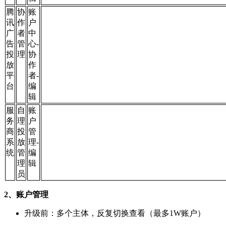
腾
协
账
讯
作
户
广
者
中
告
管
心-
投
理
协
放
作
平
者-
台
编
辑
服
自
账
务
理
户
商
投
管
系
放
理-
统
管
编
理
辑
员
2、账户管理
升级前：多个主体，反复切换查看（最多1W账户）