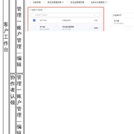
管
理
一
客
账
户
户
工
管
作
理
台
—
编
辑
协
管
作
理
者
一
认
账
领
户
管
理
—
编
辑