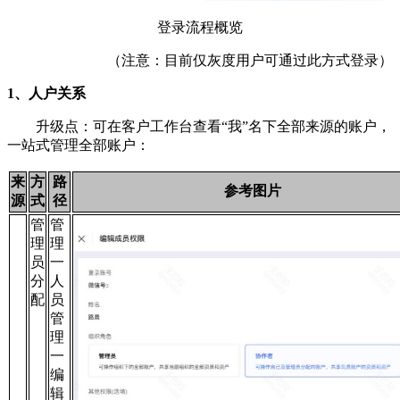
登录流程概览
（注意：目前仅灰度用户可通过此方式登录）
1、人户关系
升级点：可在客户工作台查看“我”名下全部来源的账户，
一站式管理全部账户：
来
方
路
参考图片
源
式
径
管
管
理
理
员
一
分
人
配
员
管
理
一
编
辑