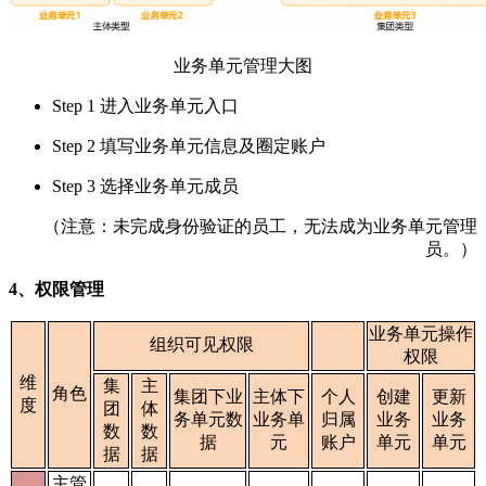
业务单元管理大图
Step 1 进入业务单元入口
Step 2 填写业务单元信息及圈定账户
Step 3 选择业务单元成员
（注意：未完成身份验证的员工，无法成为业务单元管理
员。）
4、
权限管理
业务单元操作
组织可见权限
权限
维
集
主
角色
集团下业
主体下
个人
创建
更新
度
团
体
务单元数
业务单
归属
业务
业务
数
数
据
元
账户
单元
单元
据
据
主管