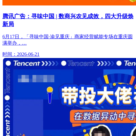
腾讯广告：寻味中国 | 数商兴农见成效，四大升级焕
新局
6月17日，「寻味中国·渝见重庆」商家经营赋能专场在重庆圆
满举办，…
时间：2026-06-21