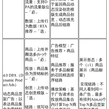
流量：支持D
于返回商品动
PA的流量版位
态渲染创意模
--「必」
版生成商品创
意，动态填充
数据：上传行
商品后链路
为数据 / RTA
推荐 --「选」
广告模型：广
商品：上传并
告推荐 + 商品
圈选多(6+)个
特征
商品 --「必」
展示形态：多
商品推荐：服
个（≥1）商品
投放：商品集
务于多品橱窗
展示（商品橱
合为营销标的
的召回精选排
窗）
4.0 DPA（D
--「必」
ynamic Prod
序链路
呈现链路：不
uct Ads）
创意：上传动
播放策略：基
同人看到同一
态创意模版 --
动态商品货
于广告请求在
条广告，最多
「选」
架广告：以
投放商品集合
有排列A(m,n)个
表达商品集
内计算Top N商
Top N多品货架
链路：填写动