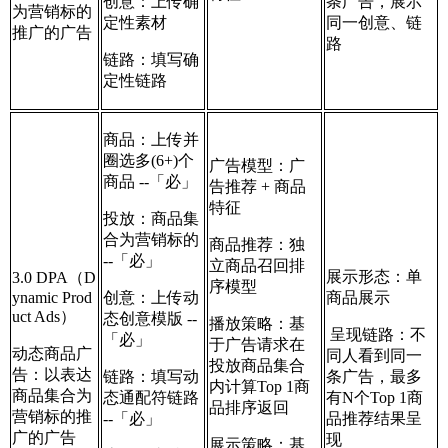
创意：上传确
条广告，展示
为营销标的
定性素材
同一创意、链
推广的广告
路
链路：填写确
定性链路
商品：上传并
圈选多(6+)个
广告模型：广
商品 --「必」
告推荐 + 商品
特征
投放：商品集
合为营销标的
商品推荐：独
--「必」
立商品召回排
展示形态：单
3.0 DPA（D
序模型
ynamic Prod
创意：上传动
商品展示
uct Ads）
态创意模版 --
播放策略：基
呈现链路：不
「必」
于广告请求在
动态商品广
同人看到同一
投放商品集合
告：以表达
链路：填写动
条广告，最多
内计算Top 1商
商品集合为
态通配符链路
有N个Top 1商
品排序返回
营销标的推
--「必」
品推荐结果呈
广的广告
现
展示策略：基