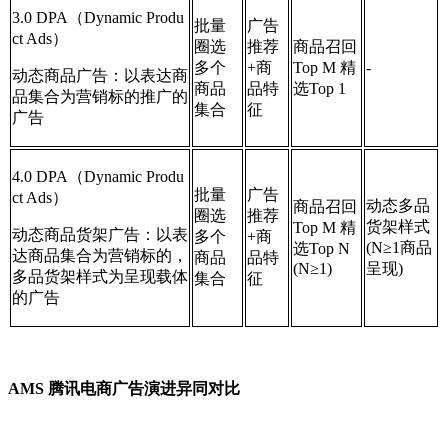
3.0 DPA（Dynamic Produ
批量
广告
ct Ads）
圈选
推荐
商品召回
多个
+商
Top M 精
-
动态商品广告：以表达商
商品
品特
选Top 1
品集合为营销标的推广的
集合
征
广告
4.0 DPA（Dynamic Produ
批量
广告
ct Ads）
动态多品
商品召回
圈选
推荐
货架样式
Top M 精
动态商品货架广告：以表
多个
+商
(N≥1商品
选Top N
达商品集合为营销标的，
商品
品特
(N≥1)
呈现)
多品货架样式为呈现载体
集合
征
的广告
AMS 腾讯电商广告演进异同对比