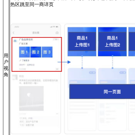
热区跳至同一商详页
用
户
视
角