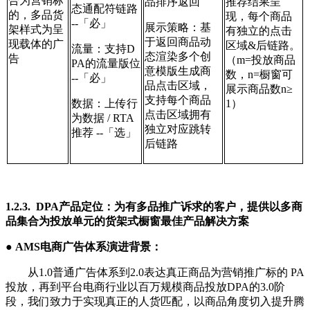
合为营销标
品排序返回
推荐结果呈
态通配符链路
的，多品货
现，每个商品
--「必」
展示策略：基
架样式为呈
有独立的点击
于返回商品动
现载体的广
区域&后链路。
流量：支持D
态渲染多个创
告
（m=投放商品
PA的流量版位
意模版生成商
数，n=橱窗可
--「必」
品点击区域，
展示商品数n≥
支持每个商品
数据：上传行
1）
点击区域拥有
为数据 / RTA
独立对应跳转
推荐 --「选」
后链路
1.2.3. DPA产品定位：为有多品推广诉求的客户，提供以多商
品集合为投放单元的货架式橱窗最佳产品解决方案
● AMS电商广告体系演进背景：
从1.0普通广告体系到2.0表达真正商品为营销推广标的 PA
投放，再到平台电商行业以百万规模商品投放DPA的3.0阶
段，我们致力于实现真正的人货匹配，以商品角度切入提升腾