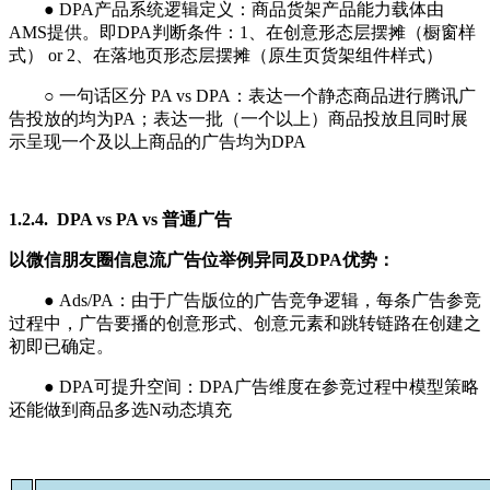
● DPA产品系统逻辑定义：商品货架产品能力载体由
AMS提供。即DPA判断条件：1、在创意形态层摆摊（橱窗样
式） or 2、在落地页形态层摆摊（原生页货架组件样式）
○ 一句话区分 PA vs DPA：表达一个静态商品进行腾讯广
告投放的均为PA；表达一批（一个以上）商品投放且同时展
示呈现一个及以上商品的广告均为DPA
1.2.4. DPA vs PA vs 普通广告
以微信朋友圈信息流广告位举例异同及DPA优势：
● Ads/PA：由于广告版位的广告竞争逻辑，每条广告参竞
过程中，广告要播的创意形式、创意元素和跳转链路在创建之
初即已确定。
● DPA可提升空间：DPA广告维度在参竞过程中模型策略
还能做到商品多选N动态填充