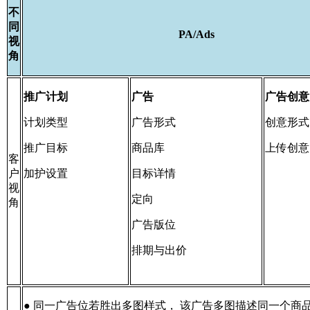
不
同
PA/Ads
视
角
推广计划
广告
广告创意
计划类型
广告形式
创意形式
推广目标
商品库
上传创意
客
户
加护设置
目标详情
视
定向
角
广告版位
排期与出价
● 同一广告位若胜出多图样式， 该广告多图描述同一个商