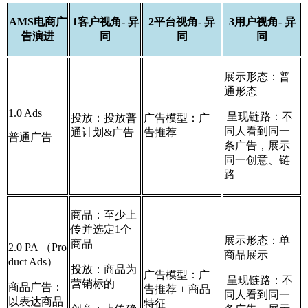
AMS电商广
1客户视角- 异
2平台视角- 异
3用户视角- 异
告演进
同
同
同
展示形态：普
通形态
1.0 Ads
呈现链路：不
投放：投放普
广告模型：广
同人看到同一
通计划&广告
告推荐
普通广告
条广告，展示
同一创意、链
路
商品：至少上
传并选定1个
展示形态：单
商品
2.0 PA （Pro
商品展示
duct Ads）
投放：商品为
广告模型：广
呈现链路：不
营销标的
商品广告：
告推荐 + 商品
同人看到同一
以表达商品
特征