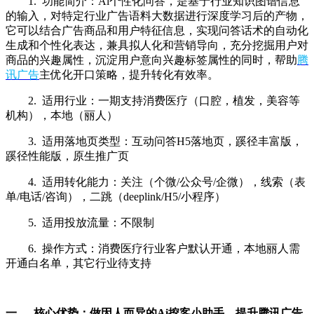
1. 功能简介：Ai个性化问答，是基于行业知识图谱信息
的输入，对特定行业广告语料大数据进行深度学习后的产物，
它可以结合广告商品和用户特征信息，实现问答话术的自动化
生成和个性化表达，兼具拟人化和营销导向，充分挖掘用户对
商品的兴趣属性，沉淀用户意向兴趣标签属性的同时，帮助
腾
讯广告
主优化开口策略，提升转化有效率。
2. 适用行业：一期支持消费医疗（口腔，植发，美容等
机构），本地（丽人）
3. 适用落地页类型：互动问答H5落地页，蹊径丰富版，
蹊径性能版，原生推广页
4. 适用转化能力：关注（个微/公众号/企微），线索（表
单/电话/咨询），二跳（deeplink/H5/小程序）
5. 适用投放流量：不限制
6. 操作方式：消费医疗行业客户默认开通，本地丽人需
开通白名单，其它行业待支持
一、 核心优势：做因人而异的Ai挖客小助手，提升腾讯广告