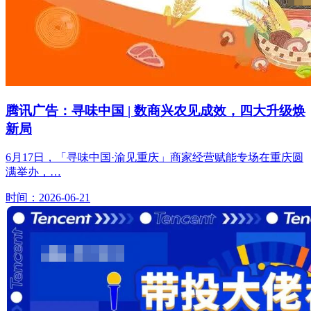
腾讯广告：寻味中国 | 数商兴农见成效，四大升级焕
新局
6月17日，「寻味中国·渝见重庆」商家经营赋能专场在重庆圆
满举办，…
时间：2026-06-21