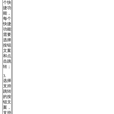
个快
捷功
能，
每个
快捷
功能
需要
选择
按钮
文案
和点
击跳
转；
3.
选择
支持
跳转
的按
钮文
案，
支持