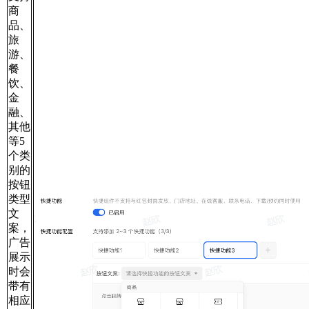
商
品、
旅
游、
餐
饮、
金
融、
其他
等5
个类
别的
按钮
类型
文
案，
广告
展示
时会
带有
相应