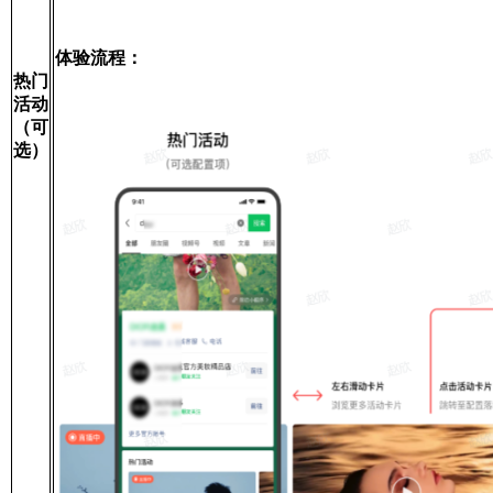
体验流程：
热门
活动
（可
选）