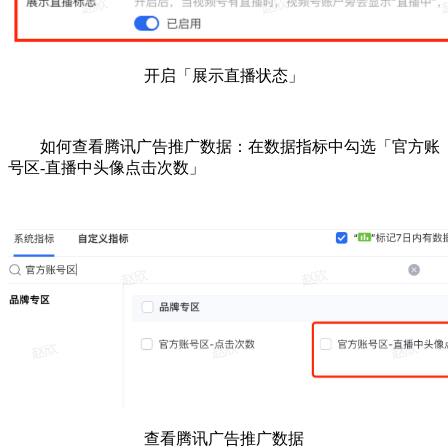
开启「展示直播状态」
如何查看腾讯广告推广数据：在数据指标中勾选「官方账
号区-直播中头像点击次数」
查看腾讯广告推广数据