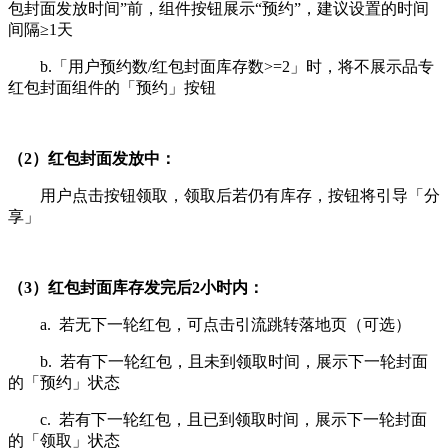
包封面发放时间”前，组件按钮展示“预约”，建议设置的时间
间隔≥1天
b.「用户预约数/红包封面库存数>=2」时，将不展示品专
红包封面组件的「预约」按钮
（2）红包封面发放中：
用户点击按钮领取，领取后若仍有库存，按钮将引导「分
享」
（3）红包封面库存发完后2小时内：
a. 若无下一轮红包，可点击引流跳转落地页（可选）
b. 若有下一轮红包，且未到领取时间，展示下一轮封面
的「预约」状态
c. 若有下一轮红包，且已到领取时间，展示下一轮封面
的「领取」状态