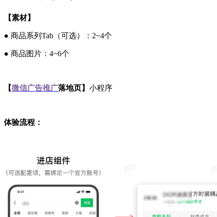
【素材】
● 商品系列Tab（可选）：2~4个
● 商品图片：4~6个
【
微信广告推广
落地页】
小程序
体验流程：