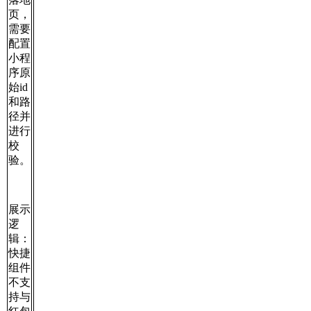
页，
需要
配置
小程
序原
始id
和路
径并
进行
校
验。
展示
逻
辑：
快捷
组件
不支
持与