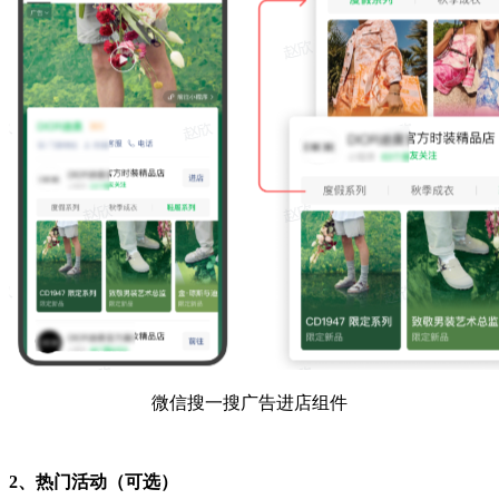
微信搜一搜广告进店组件
2、热门活动（可选）