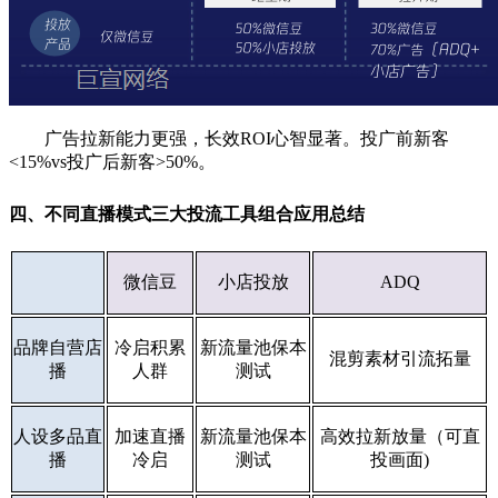
广告拉新能力更强，长效ROI心智显著。投广前新客
<15%vs投广后新客>50%。
四、不同直播模式三大投流工具组合应用总结
微信豆
小店投放
ADQ
品牌自营店
冷启积累
新流量池保本
混剪素材引流拓量
播
人群
测试
人设多品直
加速直播
新流量池保本
高效拉新放量（可直
播
冷启
测试
投画面)