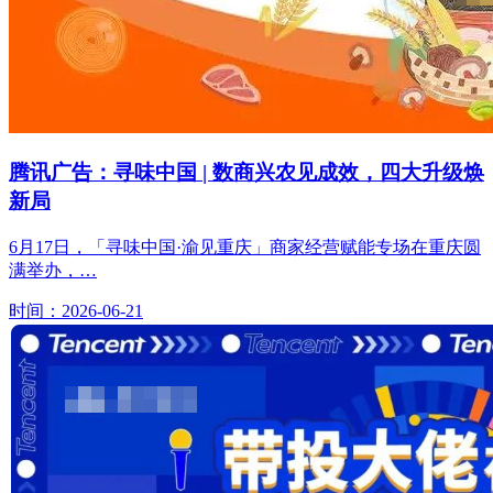
腾讯广告：寻味中国 | 数商兴农见成效，四大升级焕
新局
6月17日，「寻味中国·渝见重庆」商家经营赋能专场在重庆圆
满举办，…
时间：2026-06-21