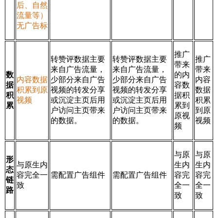
后、自然
流量等）
无广告标
推广
转赞评数据主要
转赞评数据主要
推广
带来
来自广告流量，
来自广告流量，
带来
数
的内
内容数据
少部分来自广告
少部分来自广告
内容
据
容数
积累到原
视频的转发分享
视频的转发分享
数据
积
据积
视频
或沉淀主页后用
或沉淀主页后用
积累
累
累到
户访问主页带来
户访问主页带来
到原
原视
的数据。
的数据。
视频
频
与原
与原
形
与原生内
生内
生内
态
容完全一
需配置广告组件
需配置广告组件
容完
容完
链
致
全一
全一
路
致
致