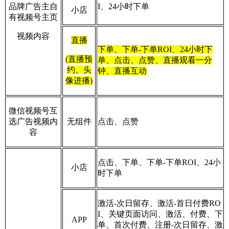
品牌广告主自
I、24小时下单
小店
有视频号主页
视频内容
直播
下单、下单-下单ROI、24小时下
(直播预
单、点击、点赞、直播观看一分
约、头
钟、直播互动
像进播)
微信视频号互
选广告视频内
无组件
点击、点赞
容
点击、下单、下单-下单ROI、24小
小店
时下单
激活-次日留存、激活-首日付费RO
I、关键页面访问、激活、付费、下
APP
单、首次付费、注册-次日留存、激