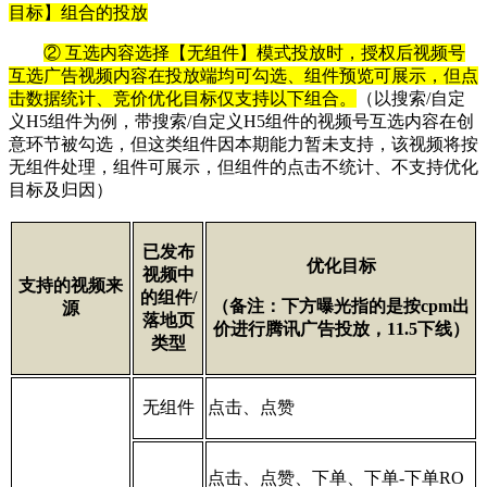
目标】组合的投放
② 互选内容选择【无组件】模式投放时，授权后视频号
互选广告视频内容在投放端均可勾选、组件预览可展示，但点
击数据统计、竞价优化目标仅支持以下组合。
（以搜索/自定
义H5组件为例，带搜索/自定义H5组件的视频号互选内容在创
意环节被勾选，但这类组件因本期能力暂未支持，该视频将按
无组件处理，组件可展示，但组件的点击不统计、不支持优化
目标及归因）
已发布
优化目标
视频中
支持的视频来
的组件/
（备注：下方曝光指的是按cpm出
源
落地页
价进行腾讯广告投放，11.5下线）
类型
无组件
点击、点赞
点击、点赞、下单、下单-下单RO