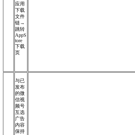
应用
下载
文件
链→
跳转
AppS
tore
下载
页
与已
发布
的微
信视
频号
互选
广告
内容
保持