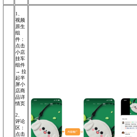
1、
视频
原生
组
件：
点击
小店
挂车
组件
→ 拉
起半
屏小
店商
品详
情页
2、
评论
区：
点击