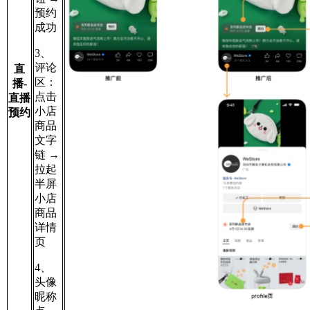
预约
成功
3、
评论
直
区：
播-
点击
直播
小店
预约
商品
文字
链 →
拉起
半屏
小店
商品
详情
页
4、
头像
昵称