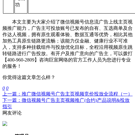
功
本文主要为大家介绍了微信视频号信息流广告上线主页视
频推广能力，广告主可投放账号已发布的自有、互选商单及合
作达人视频，拥有原生观看体验、数据互通等优势，相比其他
加热工具原生链路更流畅；该能力仅金融、健康行业不可准
入，支持多种挂载组件与投放优化目标，全程沿用视频原生跳
转链路进行广告投放。有开户及推广意向的广告主，可以拨打
【400-960-2809】咨询巨宣网络的官方工作人员为您进行专业
的服务！
你觉得这篇文章怎么样？
0
0
上一篇：推广微信视频号广告主页视频竞价投放全流程（一）
下一篇：微信视频号广告主页视频推广(合约)产品说明&投放
指引
网友评论