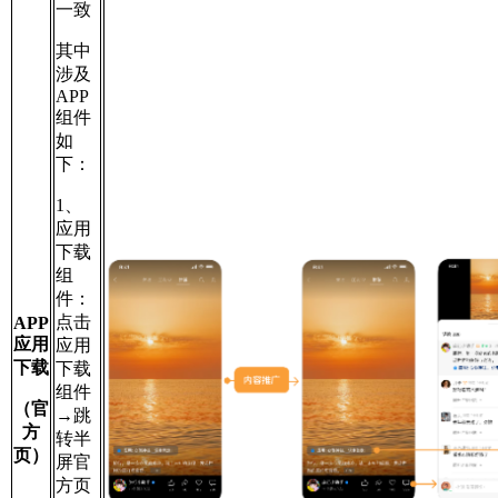
一致
其中
涉及
APP
组件
如
下：
1、
应用
下载
组
件：
点击
APP
应用
应用
下载
下载
组件
（官
→跳
方
转半
页）
屏官
方页