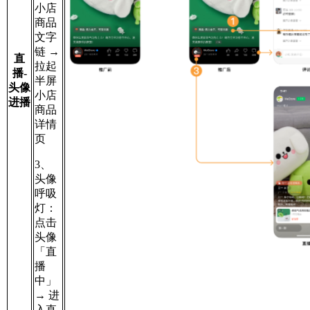
小店
商品
文字
链 →
直
拉起
播-
半屏
头像
小店
进播
商品
详情
页
3、
头像
呼吸
灯：
点击
头像
「直
播
中」
→ 进
入直