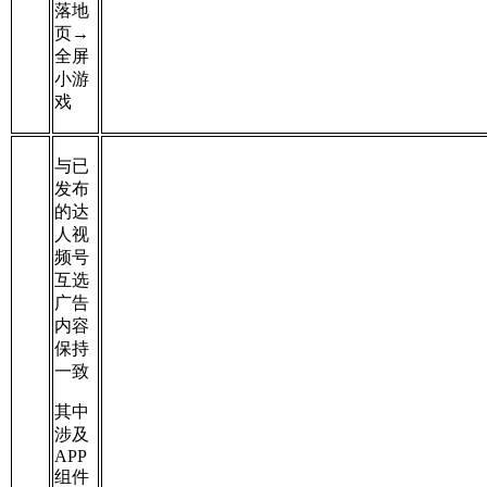
落地
页→
全屏
小游
戏
与已
发布
的达
人视
频号
互选
广告
内容
保持
一致
其中
涉及
APP
组件