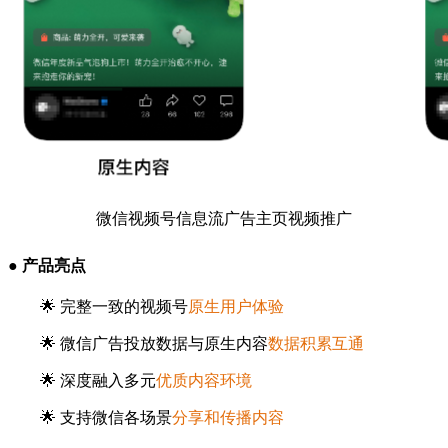
微信视频号信息流广告主页视频推广
● 产品亮点
🌟 完整一致的视频号
原生用户体验
🌟 微信广告投放数据与原生内容
数据积累互通
🌟 深度融入多元
优质内容环境
🌟 支持微信各场景
分享和传播内容