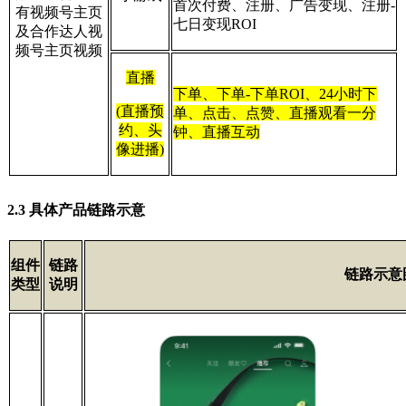
首次付费、注册、广告变现、注册-
有视频号主页
七日变现ROI
及合作达人视
频号主页视频
直播
下单、下单-下单ROI、24小时下
(直播预
单、点击、点赞、直播观看一分
约、头
钟、直播互动
像进播)
2.3 具体产品链路示意
组件
链路
链路示意
类型
说明