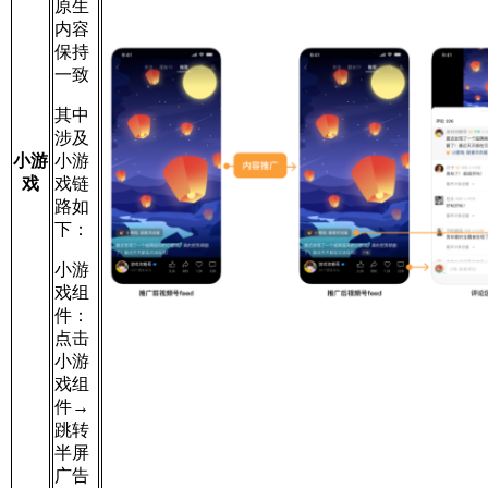
原生
内容
保持
一致
其中
涉及
小游
小游
戏
戏链
路如
下：
小游
戏组
件：
点击
小游
戏组
件→
跳转
半屏
广告