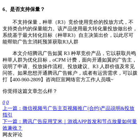
6、是否支持保量？
不支持保量，种草（R3）竞价使用竞价的投放方式，不
支持类合约的保量能力。该产品使用最大转化量投放做出价，
系统基于最大转化目标（种草R3）自主决策出价，以此尽可
能帮助广告主消耗预算获取R3人群
本文介绍腾讯广告如翼 R3 种草竞价产品，它以获取共鸣
种草人群为优化目标，oCPM 计费，面向开通如翼的广告主，
说明了申请、投放操作流程、投放建议、R3 人群价值及常见
问答。如果您想开通腾讯广告账户，或者有运营需求，可以拨
打【400-960-2809】咨询巨宣网络官方工作人员哦~
你觉得这篇文章怎么样？
0
0
上一篇：微信视频号广告主页视频推广(合约)产品说明&投放
指引
下一篇：腾讯广告应用艾米｜游戏APP首发和节点放量如何量
效兼收？
网友评论