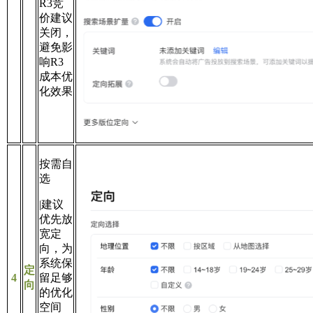
R3竞
价建议
关闭，
避免影
响R3
成本优
化效果
按需自
选
|建议
优先放
宽定
向，为
系统保
定
4
留足够
向
的优化
空间