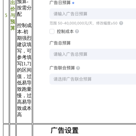
预算-
出
按需分
价
配
5
与
预
控制成
算
本-初
期强烈
建议填
写，可
参考填
写[1,7]
的区间
值，过
低易导
致跑量
慢，过
高易导
致成本
高