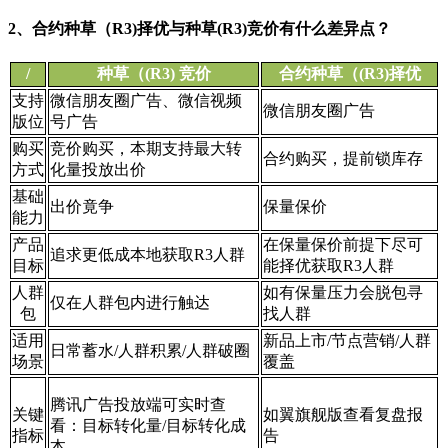
2、合约种草（R3)择优与种草(R3)竞价有什么差异点？
/
种草（(R3) 竞价
合约种草（(R3)择优
支持
微信朋友圈广告、微信视频
微信朋友圈广告
版位
号广告
购买
竞价购买，本期支持最大转
合约购买，提前锁库存
方式
化量投放出价
基础
出价竟争
保量保价
能力
产品
在保量保价前提下尽可
追求更低成本地获取R3人群
目标
能择优获取R3人群
人群
如有保量压力会脱包寻
仅在人群包内进行触达
包
找人群
适用
新品上市/节点营销/人群
日常蓄水/人群积累/人群破圈
场景
覆盖
腾讯广告投放端可实时查
关键
如翼旗舰版查看复盘报
看：目标转化量/目标转化成
指标
告
本