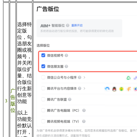
选择特
定版
位，勾
选朋友
圈或视
频号，
并关闭
版位扩
量、结
合版位
行生新
广
创意等
告
3
功能
版
位
|以上
功能竞
价默认
打开，