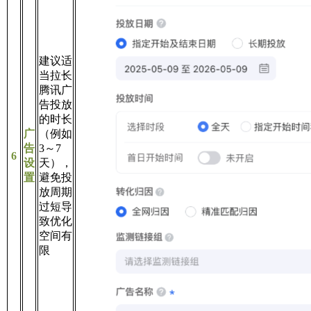
建议适
当拉长
腾讯广
告投放
的时长
广
（例如
告
3～7
6
设
天），
置
避免投
放周期
过短导
致优化
空间有
限