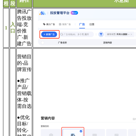
路径
示意图
程
段
腾讯广
告投放
入
端-竞
1
口
价推
广-新
建广告
营销目
的-品
牌宣传
●推广
产品/
营销载
体-按
需自选
●优化
目标/
转化-