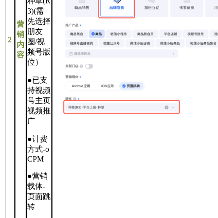
种草(R
3)(需
先选择
营
朋友
销
2
圈/视
内
频号版
容
位）
●已支
持视频
号主页
视频推
广
●计费
方式-o
CPM
●营销
载体-
页面跳
转