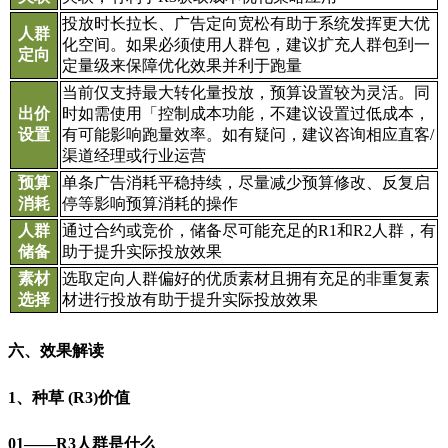
投放时长拉长、广告定向宽松有助于系统发挥更大优
人群
化空间。如果必须使用人群包，建议扩充人群包到一
定向
定量级来保障优化效果并利于跑量
当前仅支持最大转化量投放，预算设置较为灵活。同
出价
时如需使用「控制成本功能，不建议设置过低成本，
设置
有可能影响跑量效率。如有疑问，建议咨询相应直客/
渠道经理或行业运营
预算
单条广告消耗平稳持续，尽量减少预算修改、反复启
消耗
停等影响预算消耗的操作
人群
通过合约或竞价，储备尽可能充足的R1和R2人群，有
储备
助于提升实际投放效果
素材
选取定向人群偏好的优质素材且拥有充足的非重复素
选择
材进行投放有助于提升实际投放效果
六、效果解读
1、种草 (R3)价值
01——R3人群是什么