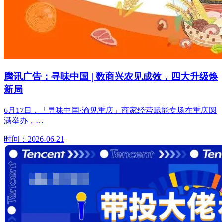
腾讯广告：寻味中国 | 数商兴农见成效，四大升级焕
新局
6月17日，「寻味中国·渝见重庆」商家经营赋能专场在重庆圆
满举办，…
时间：2026-06-21