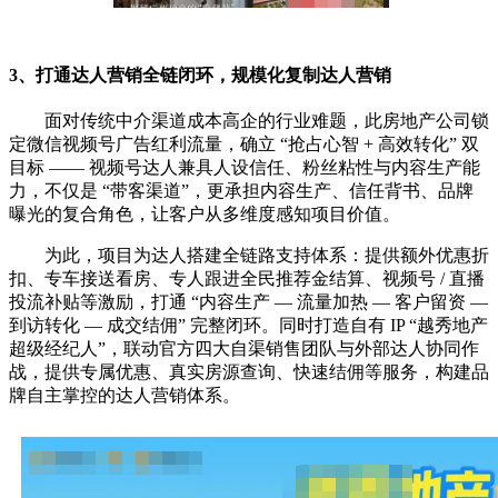
3、打通达人营销全链闭环，规模化复制达人营销
面对传统中介渠道成本高企的行业难题，此房地产公司锁
定微信视频号广告红利流量，确立 “抢占心智 + 高效转化” 双
目标 —— 视频号达人兼具人设信任、粉丝粘性与内容生产能
力，不仅是 “带客渠道”，更承担内容生产、信任背书、品牌
曝光的复合角色，让客户从多维度感知项目价值。
为此，项目为达人搭建全链路支持体系：提供额外优惠折
扣、专车接送看房、专人跟进全民推荐金结算、视频号 / 直播
投流补贴等激励，打通 “内容生产 — 流量加热 — 客户留资 —
到访转化 — 成交结佣” 完整闭环。同时打造自有 IP “越秀地产
超级经纪人”，联动官方四大自渠销售团队与外部达人协同作
战，提供专属优惠、真实房源查询、快速结佣等服务，构建品
牌自主掌控的达人营销体系。