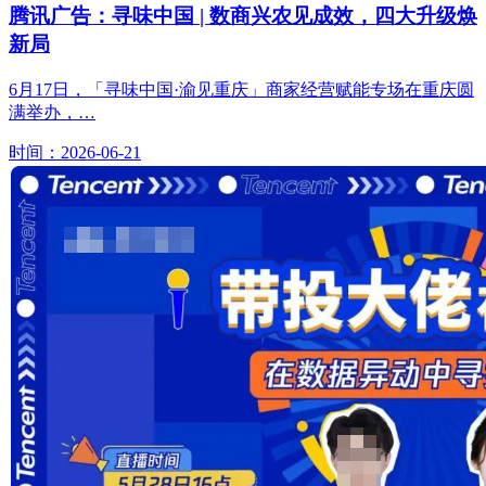
腾讯广告：寻味中国 | 数商兴农见成效，四大升级焕
新局
6月17日，「寻味中国·渝见重庆」商家经营赋能专场在重庆圆
满举办，…
时间：2026-06-21