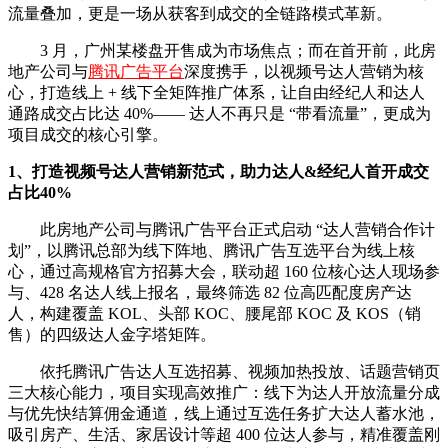
流量叠加，更是一场从获客到成交的全链路模式革新。
3 月，广州某楼盘开售成为市场焦点；而在首开前，此房
地产公司与
腾讯广告平台
深度携手，以视频号达人营销为核
心，打造线上 + 线下全矩阵推广体系，让自由经纪人和达人
通路成交占比达 40%—— 达人不再只是 “带看流量”，更成为
项目成交的核心引擎。
1、打造视频号达人营销新范式，助力达人&经纪人首开成交
占比40%
此房地产公司
与腾讯广告平台正式启动 “达人营销合作计
划”，以腾讯总部为线下阵地、腾讯广告互选平台为线上核
心，通过高规格官方招募大会，联动超 160 位核心达人现场参
与、428 名达人线上报名，最终筛选 82 位高匹配度房产达
人，构建覆盖 KOL、头部 KOC、腰尾部 KOC 及 KOS（销
售）的四级达人金字塔矩阵。
依托腾讯广告达人互选招募、视频加热投放、话题营销页
三大核心能力，项目实现高效推广：线下为达人开放流量分成
与优先快结算佣金通道，线上通过互选任务扩大达人蓄水池，
吸引房产、生活、家居设计等超 400 位达人参与，精准覆盖刚