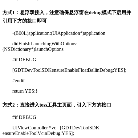
方式1：悬浮双接入，注意确保悬浮窗在debug模式下启用并
引用下方的接口即可
-(B00L)application:(UlApplication*)application
didFinishLaunchingWithOptions:
(NSDictionary*)launchOptions
#if DEBUG
[GDTDevToolSDKensureEnableFloatBallinDebug:YES];
#endif
return YES;}
方式2：直接进入toss工具主页面，引入下方的接口
#if DEBUG
UIViewController *vc= [GDTDevToolSDK
ensureEnableToolVcinDebug:YES];