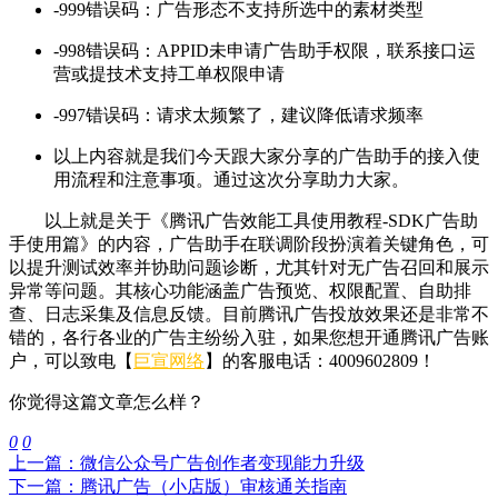
-999错误码：广告形态不支持所选中的素材类型
-998错误码：APPID未申请广告助手权限，联系接口运
营或提技术支持工单权限申请
-997错误码：请求太频繁了，建议降低请求频率
以上内容就是我们今天跟大家分享的广告助手的接入使
用流程和注意事项。通过这次分享助力大家。
以上就是关于《腾讯广告效能工具使用教程-SDK广告助
手使用篇》的内容，广告助手在联调阶段扮演着关键角色，可
以提升测试效率并协助问题诊断，尤其针对无广告召回和展示
异常等问题。其核心功能涵盖广告预览、权限配置、自助排
查、日志采集及信息反馈。目前腾讯广告投放效果还是非常不
错的，各行各业的广告主纷纷入驻，如果您想开通腾讯广告账
户，可以致电【
巨宣网络
】的客服电话：4009602809！
你觉得这篇文章怎么样？
0
0
上一篇：微信公众号广告创作者变现能力升级
下一篇：腾讯广告（小店版）审核通关指南