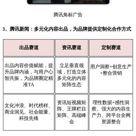
腾讯角标广告
3、腾讯新闻：
多元化内容出品，为品牌提供定制化合作方式
出品赛道
资讯赛道
定制赛道
出品内容价值赋能，提
立足垂直领
用户洞察+创意生产
升品牌内涵，与用户心
域，打造立体
+整合营销
智共振，为品牌圈定精
多元化的内容
准TA
矩阵生态
资讯短视频矩
理性数据+感性洞
文化冲浪、时代榜样、
阵、王牌栏目
察、强大的内容生
商业洞见、社会能量、
矩阵、高端峰
产力、跨平台全网
科技先锋
会
资源整合