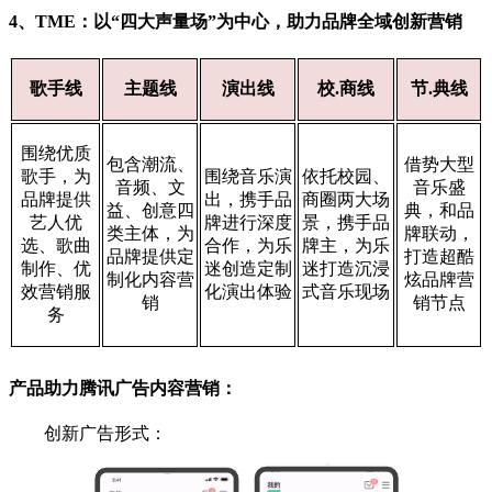
4、TME：
以“四大声量场”为中心，助力品牌全域创新营销
歌手线
主题线
演出线
校.商线
节.典线
围绕优质
包含潮流、
借势大型
歌手，为
围绕音乐演
依托校园、
音频、文
音乐盛
品牌提供
出，携手品
商圈两大场
益、创意四
典，和品
艺人优
牌进行深度
景，携手品
类主体，为
牌联动，
选、歌曲
合作，为乐
牌主，为乐
品牌提供定
打造超酷
制作、优
迷创造定制
迷打造沉浸
制化内容营
炫品牌营
效营销服
化演出体验
式音乐现场
销
销节点
务
产品助力腾讯广告内容营销：
创新广告形式：