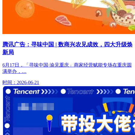
腾讯广告：寻味中国 | 数商兴农见成效，四大升级焕
新局
6月17日，「寻味中国·渝见重庆」商家经营赋能专场在重庆圆
满举办，…
时间：2026-06-21