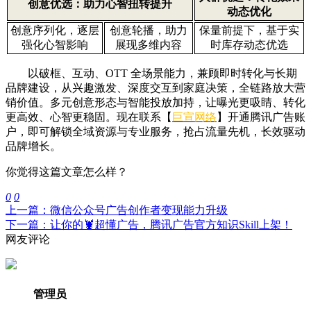
创意优选：助力心智扭转提升
动态优化
创意序列化，逐层
创意轮播，助力
保量前提下，基于实
强化心智影响
展现多维内容
时库存动态优选
以破框、互动、OTT 全场景能力，兼顾即时转化与长期
品牌建设，从兴趣激发、深度交互到家庭决策，全链路放大营
销价值。多元创意形态与智能投放加持，让曝光更吸睛、转化
更高效、心智更稳固。现在联系【
巨宣网络
】开通腾讯广告账
户，即可解锁全域资源与专业服务，抢占流量先机，长效驱动
品牌增长。
你觉得这篇文章怎么样？
0
0
上一篇：微信公众号广告创作者变现能力升级
下一篇：让你的🦞超懂广告，腾讯广告官方知识Skill上架！
网友评论
管理员