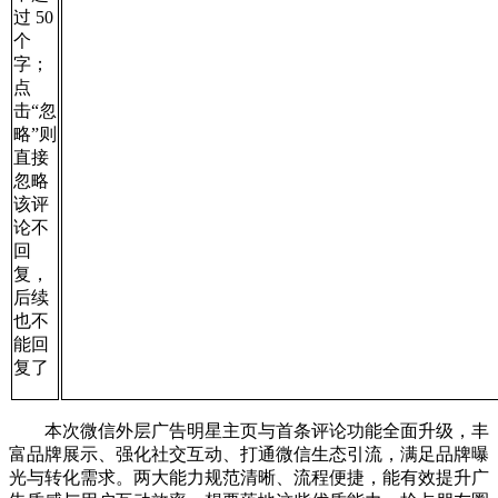
过 50
个
字；
点
击“忽
略”则
直接
忽略
该评
论不
回
复，
后续
也不
能回
复了
本次微信外层广告明星主页与首条评论功能全面升级，丰
富品牌展示、强化社交互动、打通微信生态引流，满足品牌曝
光与转化需求。两大能力规范清晰、流程便捷，能有效提升广