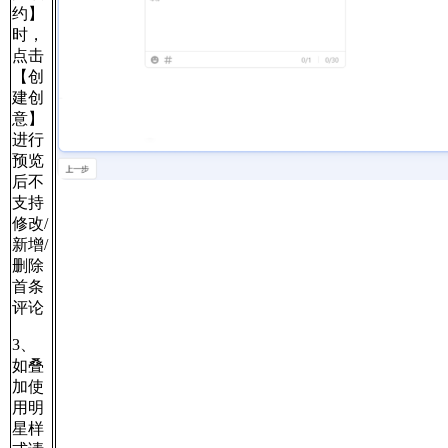
约】
时，
点击
【创
建创
意】
进行
预览
后不
支持
修改/
新增/
删除
首条
评论
3、
如叠
加使
用明
星样