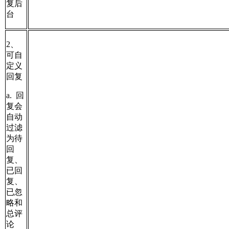
复后
台
2、
可自
定义
回复
a. 回
复会
自动
过滤
为待
回
复、
已回
复、
已忽
略和
总评
论