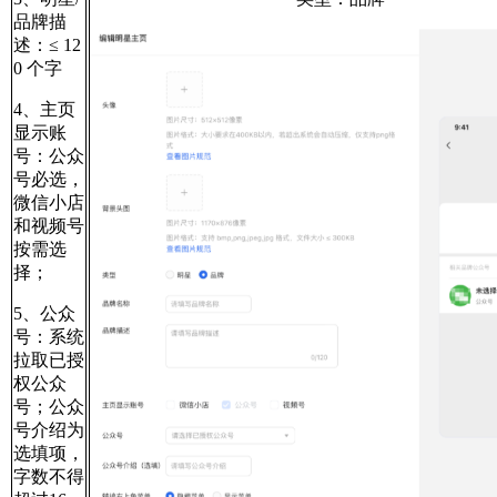
品牌描
述：≤ 12
0 个字
4、主页
显示账
号：公众
号必选，
微信小店
和视频号
按需选
择；
5、公众
号：系统
拉取已授
权公众
号；公众
号介绍为
选填项，
字数不得