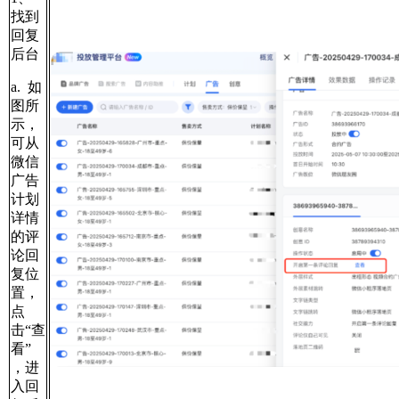
找到
回复
后台
a. 如
图所
示，
可从
微信
广告
计划
详情
的评
论回
复位
置，
点
击“查
看”
，进
入回