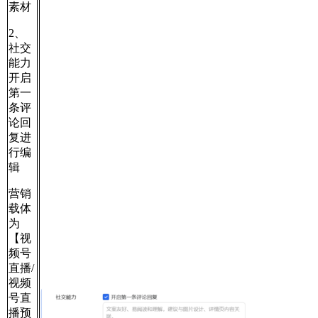
素材
2、
社交
能力
开启
第一
条评
论回
复进
行编
辑
营销
载体
为
【视
频号
直播/
视频
号直
播预