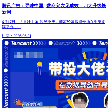
腾讯广告：寻味中国 | 数商兴农见成效，四大升级焕
新局
6月17日，「寻味中国·渝见重庆」商家经营赋能专场在重庆圆
满举办，…
时间：2026-06-21