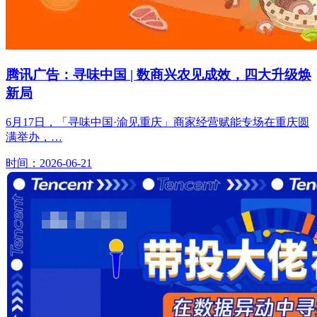
腾讯广告：寻味中国 | 数商兴农见成效，四大升级焕
新局
6月17日，「寻味中国·渝见重庆」商家经营赋能专场在重庆圆
满举办，…
时间：2026-06-21