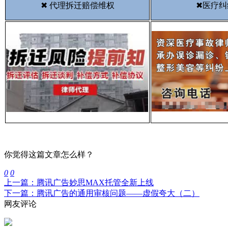
✖ 代理拆迁赔偿维权
✖医疗纠
你觉得这篇文章怎么样？
0
0
上一篇：腾讯广告妙思MAX托管全新上线
下一篇：腾讯广告的通用审核问题——虚假夸大（二）
网友评论